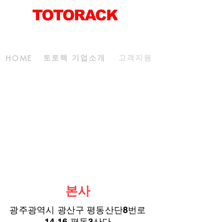
TOTORACK
​공간활용전문 선반생산기업
고객지원
HOME
토토랙 기업소개
토토 경량랙
토토 중량랙
토토 파렛트랙 선반타입
토토 파렛트랙 타이타입
토토 조립식 폴딩선반
본사
광주광역시 광산구 평동산단8번로
14-16 평동3산단