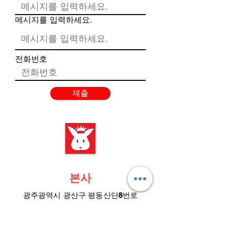
메시지를 입력하세요.
전화번호
제출
본사
광주광역시 광산구 평동산단8번로
14-16 평동3산단
​사무소