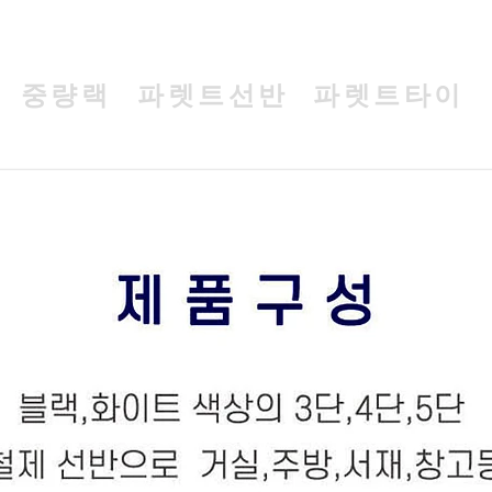
중량랙
파렛트선반
파렛트타이