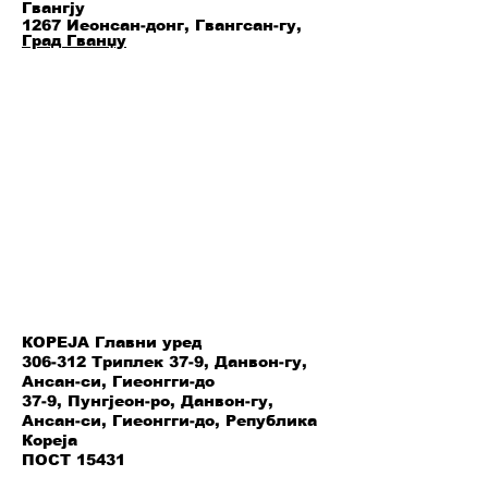
Гвангју
1267 Иеонсан-донг, Гвангсан-гу,
Град Гванџу
КОРЕЈА Главни уред
306-312 Триплек 37-9, Данвон-гу,
Ансан-си, Гиеонгги-до
37-9, Пунгјеон-ро, Данвон-гу,
Ансан-си, Гиеонгги-до, Република
Кореја
ПОСТ 15431