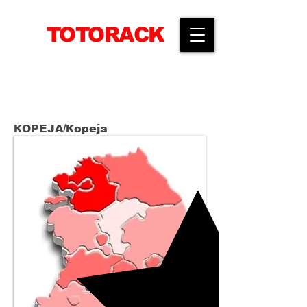
TOTORACK
​공간활용전문 선반생산기업
КОРЕЈА/Кореја