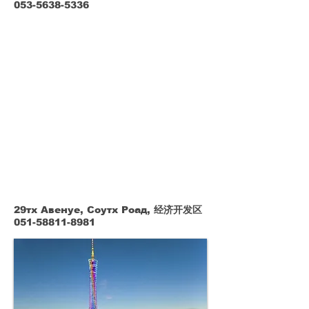
053-5638-5336
29тх Авенуе, Соутх Роад, 经济开发区
051-58811-8981