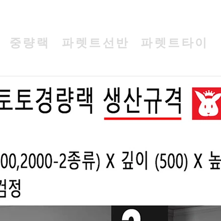
중량랙
파렛트선반
파렛트타이