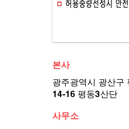
본사
광주광역시 광산구
14-16 평동3산단
​사무소