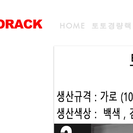
ORACK
토토경량랙
HOME
전문 선반생산기업