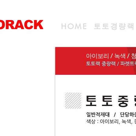
ORACK
토토경량랙
HOME
전문 선반생산기업
아이보리 / 녹색 / 청