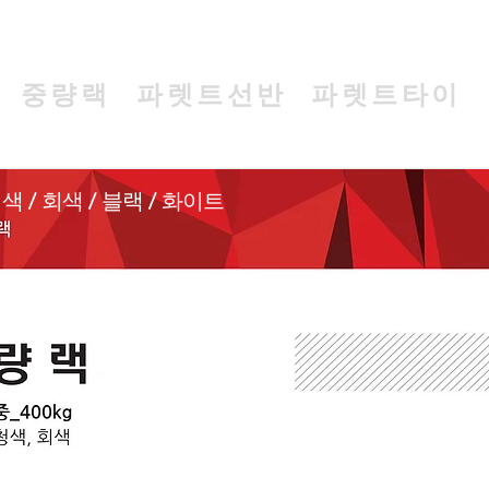
중량랙
파렛트선반
파렛트타이
색 / 회색 / 블랙 / 화이트