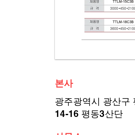
본사
광주광역시 광산구
14-16 평동3산단