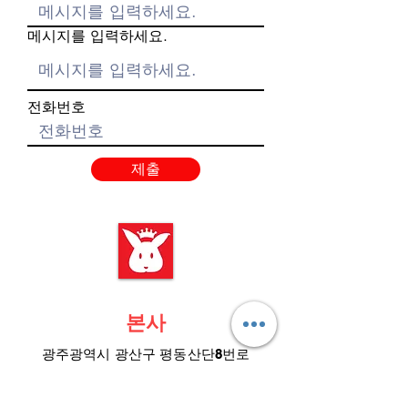
메시지를 입력하세요.
전화번호
제출
본사
광주광역시 광산구 평동산단8번로
14-16 평동3산단
​사무소