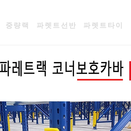
중량랙
파렛트선반
파렛트타이