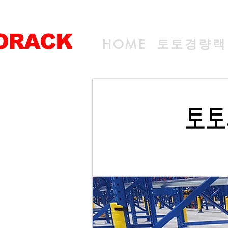
ORACK
토토경량랙
HOME
전문 선반생산기업